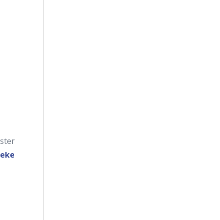
ster
heke