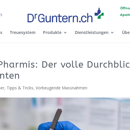
Öffnu
15
Apoth
es
Treuesystem
Produkte
Dienstleistungen
Übe
Pharmis: Der volle Durchbli
nten
ber
,
Tipps & Tricks
,
Vorbeugende Massnahmen