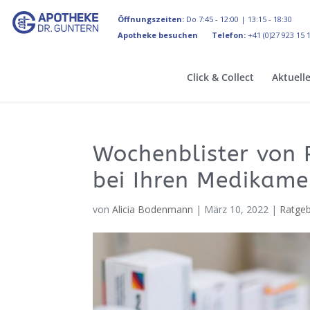
Öffnungszeiten:
Do 7:45 - 12:00 | 13:15 - 18:30
Apotheke besuchen
Telefon:
+41 (0)27 923 15 
Click & Collect
Aktuell
Wochenblister von 
bei Ihren Medikame
von
Alicia Bodenmann
|
März 10, 2022
|
Ratge