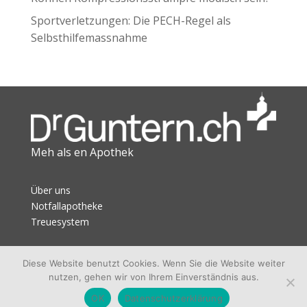
Sportverletzungen: Die PECH-Regel als
Selbsthilfemassnahme
Meh als en Apothek
Über uns
Notfallapotheke
Treuesystem
Datenschutz
Diese Website benutzt Cookies. Wenn Sie die Website weiter
Impressum
nutzen, gehen wir von Ihrem Einverständnis aus.
Jobs
OK
Datenschutzerklärung