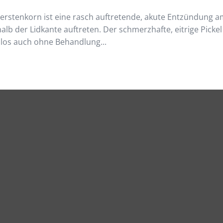
Gerstenkorn ist eine rasch auftretende, akute Entzündung 
lb der Lidkante auftreten. Der schmerzhafte, eitrige Pickel
enlos auch ohne Behandlung...