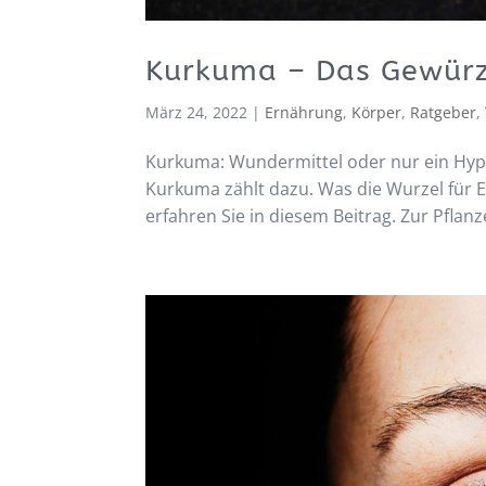
Kurkuma – Das Gewürz 
März 24, 2022
|
Ernährung
,
Körper
,
Ratgeber
,
Kurkuma: Wundermittel oder nur ein Hype
Kurkuma zählt dazu. Was die Wurzel für Ei
erfahren Sie in diesem Beitrag. Zur Pflan