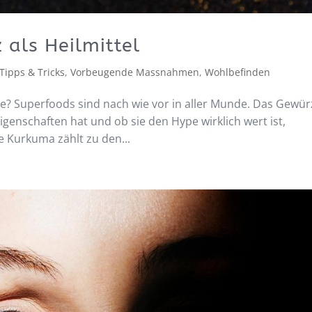
als Heilmittel
Tipps & Tricks
,
Vorbeugende Massnahmen
,
Wohlbefinden
? Superfoods sind nach wie vor in aller Munde. Das Gewür
genschaften hat und ob sie den Hype wirklich wert ist,
ze Kurkuma zählt zu den...