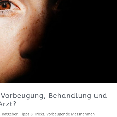
r Vorbeugung, Behandlung und
Arzt?
,
Ratgeber
,
Tipps & Tricks
,
Vorbeugende Massnahmen