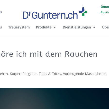
Öffnu
15
Apoth
es
Treuesystem
Produkte
Dienstleistungen
Übe
höre ich mit dem Rauchen
ehirn
,
Körper
,
Ratgeber
,
Tipps & Tricks
,
Vorbeugende Massnahmen
,