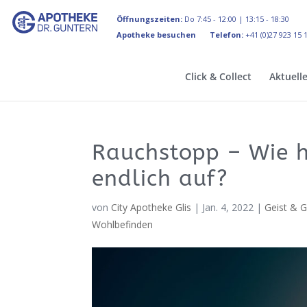
Öffnungszeiten:
Do 7:45 - 12:00 | 13:15 - 18:30
Apotheke besuchen
Telefon:
+41 (0)27 923 15 
Click & Collect
Aktuell
Rauchstopp – Wie 
endlich auf?
von
City Apotheke Glis
|
Jan. 4, 2022
|
Geist & G
Wohlbefinden