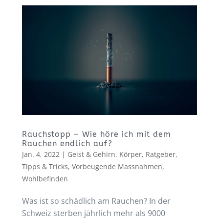
Rauchstopp – Wie höre ich mit dem
Rauchen endlich auf?
Jan. 4, 2022
|
Geist & Gehirn
,
Körper
,
Ratgeber
,
Tipps & Tricks
,
Vorbeugende Massnahmen
,
Wohlbefinden
Was ist so schädlich am Rauchen? In der
Schweiz sterben jährlich mehr als 9000