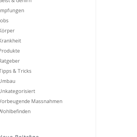
Geist & Gehirn
Impfungen
Jobs
Körper
Krankheit
Produkte
Ratgeber
Tipps & Tricks
Umbau
Unkategorisiert
Vorbeugende Massnahmen
Wohlbefinden